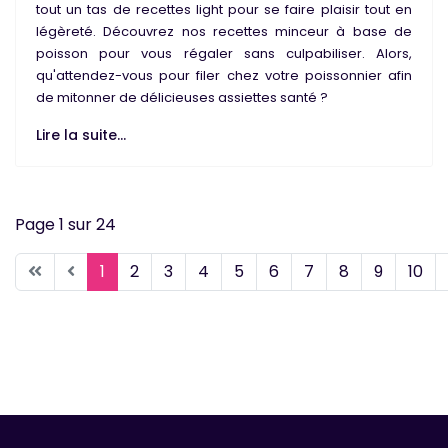
tout un tas de
recettes light
pour se faire plaisir tout en
légèreté
. Découvrez nos
recettes minceur
à base de
poisson
pour vous régaler sans culpabiliser. Alors,
qu'attendez-vous pour filer chez votre poissonnier afin
de mitonner de délicieuses assiettes santé ?
Lire la suite...
Page 1 sur 24
1
2
3
4
5
6
7
8
9
10