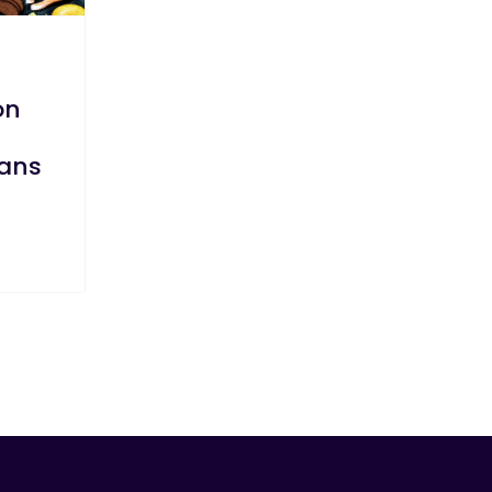
on
ans