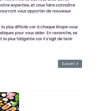
tre expertise, et vous faire connaître
i pourront vous apporter de nouveaux
e la plus difficile car à chaque étape vous
atiques pour vous aider. En revanche, se
la plus fatigante car il s’agit de tenir
Article suivant : 2 belles a
Suivant