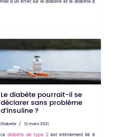
meil a un effet sur le diabète et le diabète a
Le diabète pourrait-il se
déclarer sans problème
d’insuline ?
Diabete
12 mars 2021
Le
diabète de type 2
est intimement lié à