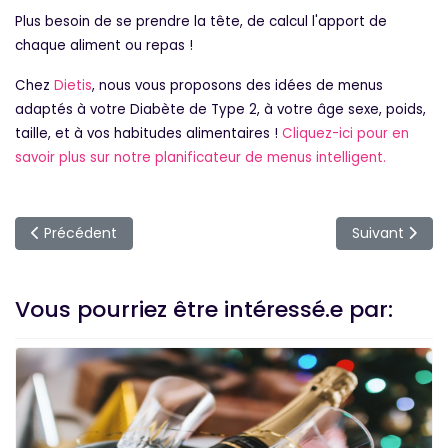
Plus besoin de se prendre la tête, de calcul l'apport de
chaque aliment ou repas !
Chez
Dietis
, nous vous proposons des idées de menus
adaptés à votre Diabète de Type 2, à votre âge sexe, poids,
taille, et à vos habitudes alimentaires !
Cliquez-ici pour en
savoir plus sur notre planificateur de menus intelligent.
Article précédent : Des légumineuses contre le diabète de 
Article suiva
Précédent
Suivant
Vous pourriez être intéressé.e par: