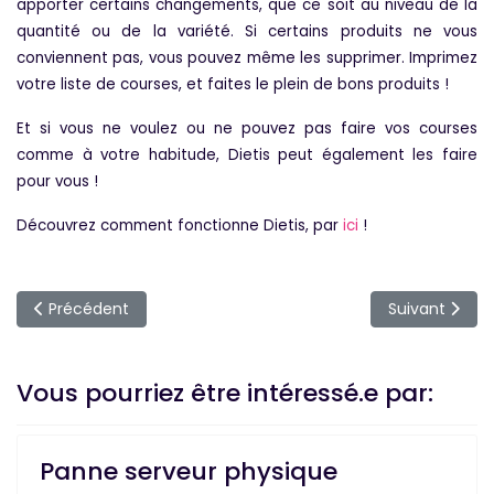
apporter certains changements, que ce soit au niveau de la
quantité ou de la variété. Si certains produits ne vous
conviennent pas, vous pouvez même les supprimer. Imprimez
votre liste de courses, et faites le plein de bons produits !
Et si vous ne voulez ou ne pouvez pas faire vos courses
comme à votre habitude, Dietis peut également les faire
pour vous !
Découvrez comment fonctionne Dietis, par
ici
!
Article précédent : Le batch cooking ou comment manger s
Article suiva
Précédent
Suivant
Vous pourriez être intéressé.e par:
Panne serveur physique