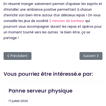
En résumé manger sainement permet d’apaiser les esprits et
d’installer une ambiance positive permettant à chacun
d’enrichir son bien-être autour d’un délicieux repas ! On vous
conseille les jeux de société
2 minutes de bonheur
qui
pourront vous accompagner durant les repas et apéros pour
un moment tourné vers les autres : le bien-être, ça se
partage !
Article précédent : C’est la rentrée : Reprenez de bonnes h
Article suivan
Précédent
Suivant
Vous pourriez être intéressé.e par:
Panne serveur physique
17 juillet 2020