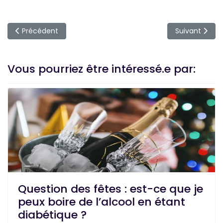
Article précédent : Riz blanc ou basmati : lequel privilégier
Article suivan
Précédent
Suivant
Vous pourriez être intéressé.e par:
Question des fêtes : est-ce que je
peux boire de l’alcool en étant
diabétique ?